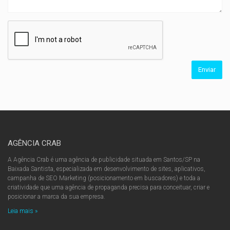
AGÊNCIA CRAB
A Agência Crab é uma agência de publicidade situada em Santos/SP na
Baixada Santista, especializada em desenvolvimento de sites, aplicativos,
campanha de SEO Marketing (posicionamento em buscadores) e toda a
criatividade que uma agência de propaganda precisa para conceituar, criar e
posicionar a marca da sua empresa.
Leia mais »