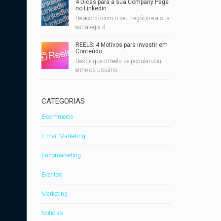
4 Dicas para a sua Company Page
no Linkedin
De acordo com o seu negócio e a sua
estratégia d...
REELS: 4 Motivos para Investir em
Conteúdo
Desde que o Reels se popularizou
entre os usuário...
CATEGORIAS
E-commerce
E-mail Marketing
Endomarketing
Eventos
Marketing
Notícias