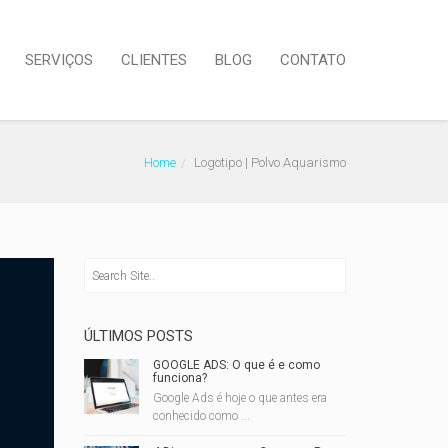
SERVIÇOS
CLIENTES
BLOG
CONTATO
Home
Logotipo | Polvo Aquarismo
ÚLTIMOS POSTS
GOOGLE ADS: O que é e como
funciona?
Google Ads é hoje o que antes era
conhecido como ...