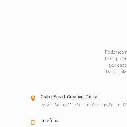
Podemos m
te surpree
dedicação
Desenvolvi
Crab | Smart. Creative. Digital.
Av. Ana Costa, 433 - 4º andar - Gonzaga, Santos - S
Telefone: