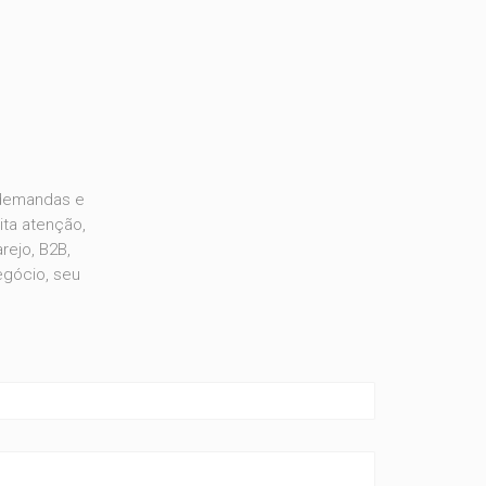
demandas e
ta atenção,
rejo, B2B,
egócio, seu