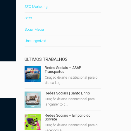
SEO Marketing
Sites
Social Media
Uncategorized
ÚLTIMOS TRABALHOS
Redes Sociais – ASAP
Transportes
Criação de arte institucional para o
dia da Log...
Redes Sociais | Santo Linho
Criação de arte institucional para
Logotipo
Polvo Aquarismo
lançamento d...
Criação de Logotipo da empresa Polvo
Aquarismo.
Redes Sociais – Empório do
Sorvete
O Logotipo possibilita diversas aplicações em
Criação de arte institucional para o
papelaria, sinalização, materiais impressos e
Facebook E...