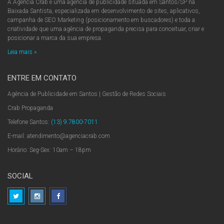
A Agência Crab é uma agência de publicidade situada em Santos/SP na
Baixada Santista, especializada em desenvolvimento de sites, aplicativos,
campanha de SEO Marketing (posicionamento em buscadores) e toda a
criatividade que uma agência de propaganda precisa para conceituar, criar e
posicionar a marca da sua empresa.
Leia mais »
ENTRE EM CONTATO
Agência de Publicidade em Santos | Gestão de Redes Sociais
Crab Propaganda
Telefone Santos:
(13) 9.7800-7011
E-mail: atendimento@agenciacrab.com
Horário: Seg-Sex: 10am – 18pm
SOCIAL