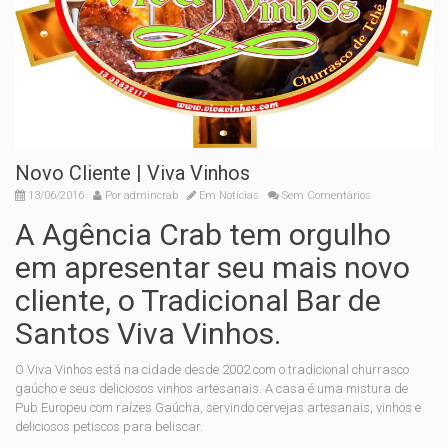
Novo Cliente | Viva Vinhos
13/06/2016
Por
admincrab
Em
Notícias
Sem Comentários
A Agência Crab tem orgulho
em apresentar seu mais novo
cliente, o Tradicional Bar de
Santos Viva Vinhos.
O Viva Vinhos está na cidade desde 2002 com o tradicional churrasco
gaúcho e seus deliciosos vinhos artesanais. A casa é uma mistura de
Pub Europeu com raízes Gaúcha, servindo cervejas artesanais, vinhos e
deliciosos petiscos para beliscar.